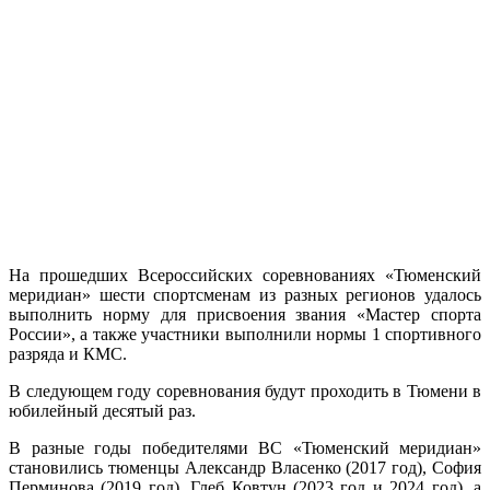
На прошедших Всероссийских соревнованиях «Тюменский
меридиан» шести спортсменам из разных регионов удалось
выполнить норму для присвоения звания «Мастер спорта
России», а также участники выполнили нормы 1 спортивного
разряда и КМС.
В следующем году соревнования будут проходить в Тюмени в
юбилейный десятый раз.
В разные годы победителями ВС «Тюменский меридиан»
становились тюменцы Александр Власенко (2017 год), София
Перминова (2019 год), Глеб Ковтун (2023 год и 2024 год), а