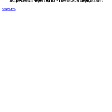
Встречаемся через год на «Тюменском меридиане»!
закрыть