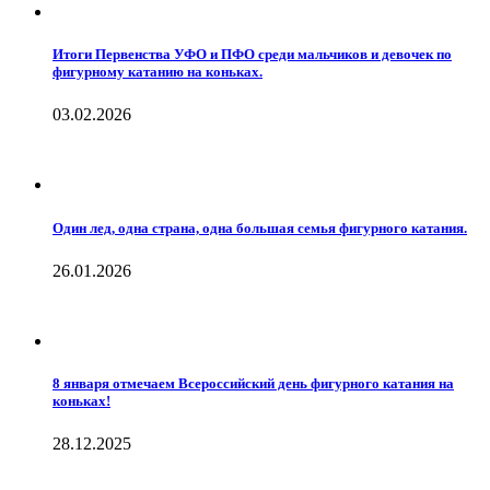
Итоги Первенства УФО и ПФО среди мальчиков и девочек по
фигурному катанию на коньках.
03.02.2026
Один лед, одна страна, одна большая семья фигурного катания.
26.01.2026
8 января отмечаем Всероссийский день фигурного катания на
коньках!
28.12.2025