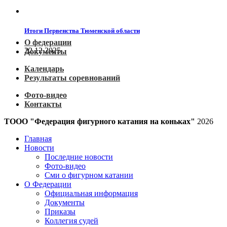
Итоги Первенства Тюменской области
О федерации
22.12.2025
Документы
Календарь
Результаты соревнований
Фото-видео
Контакты
ТООО "Федерация фигурного катания на коньках"
2026
Главная
Новости
Последние новости
Фото-видео
Сми о фигурном катании
О Федерации
Официальная информация
Документы
Приказы
Коллегия судей