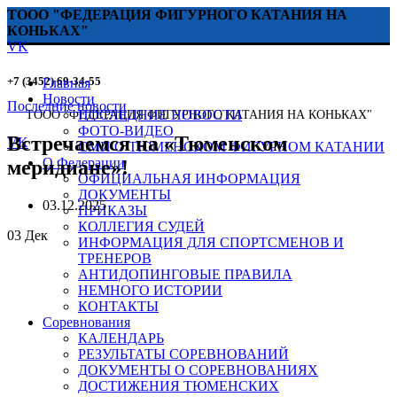
ТООО "ФЕДЕРАЦИЯ ФИГУРНОГО КАТАНИЯ НА
КОНЬКАХ"
VK
+7 (3452) 69-34-55
Главная
Новости
Последние новости
ПОСЛЕДНИЕ НОВОСТИ
ТООО "ФЕДЕРАЦИЯ ФИГУРНОГО КАТАНИЯ НА КОНЬКАХ"
ФОТО-ВИДЕО
Встречаемся на «Тюменском
VK
СМИ О ТЮМЕНСКОМ ФИГУРНОМ КАТАНИИ
О Федерации
меридиане»!
ОФИЦИАЛЬНАЯ ИНФОРМАЦИЯ
ДОКУМЕНТЫ
03.12.2025
ПРИКАЗЫ
КОЛЛЕГИЯ СУДЕЙ
03
Дек
ИНФОРМАЦИЯ ДЛЯ СПОРТСМЕНОВ И
ТРЕНЕРОВ
АНТИДОПИНГОВЫЕ ПРАВИЛА
НЕМНОГО ИСТОРИИ
КОНТАКТЫ
Соревнования
КАЛЕНДАРЬ
РЕЗУЛЬТАТЫ СОРЕВНОВАНИЙ
ДОКУМЕНТЫ О СОРЕВНОВАНИЯХ
ДОСТИЖЕНИЯ ТЮМЕНСКИХ