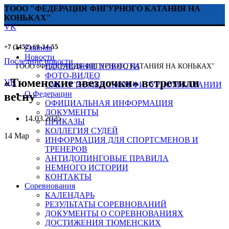
ТООО "ФЕДЕРАЦИЯ ФИГУРНОГО КАТАНИЯ НА
КОНЬКАХ"
VK
+7 (3452) 69-34-55
Главная
Новости
Последние новости
ПОСЛЕДНИЕ НОВОСТИ
ТООО "ФЕДЕРАЦИЯ ФИГУРНОГО КАТАНИЯ НА КОНЬКАХ"
ФОТО-ВИДЕО
«Тюменские звездочки» встретили
VK
СМИ О ТЮМЕНСКОМ ФИГУРНОМ КАТАНИИ
О Федерации
весну
ОФИЦИАЛЬНАЯ ИНФОРМАЦИЯ
ДОКУМЕНТЫ
14.03.2025
ПРИКАЗЫ
КОЛЛЕГИЯ СУДЕЙ
14
Мар
ИНФОРМАЦИЯ ДЛЯ СПОРТСМЕНОВ И
ТРЕНЕРОВ
АНТИДОПИНГОВЫЕ ПРАВИЛА
НЕМНОГО ИСТОРИИ
КОНТАКТЫ
Соревнования
КАЛЕНДАРЬ
РЕЗУЛЬТАТЫ СОРЕВНОВАНИЙ
ДОКУМЕНТЫ О СОРЕВНОВАНИЯХ
ДОСТИЖЕНИЯ ТЮМЕНСКИХ