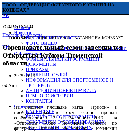
ТООО "ФЕДЕРАЦИЯ ФИГУРНОГО КАТАНИЯ НА
КОНЬКАХ"
VK
+7 (3452) 69-34-55
Главная
Новости
Последние новости
ПОСЛЕДНИЕ НОВОСТИ
ТООО "ФЕДЕРАЦИЯ ФИГУРНОГО КАТАНИЯ НА КОНЬКАХ"
ФОТО-ВИДЕО
Соревновательный сезон завершился
VK
СМИ О ТЮМЕНСКОМ ФИГУРНОМ КАТАНИИ
О Федерации
Открытым Кубком Тюменской
ОФИЦИАЛЬНАЯ ИНФОРМАЦИЯ
области
ДОКУМЕНТЫ
ПРИКАЗЫ
КОЛЛЕГИЯ СУДЕЙ
29.10.2019
ИНФОРМАЦИЯ ДЛЯ СПОРТСМЕНОВ И
ТРЕНЕРОВ
04
Апр
АНТИДОПИНГОВЫЕ ПРАВИЛА
НЕМНОГО ИСТОРИИ
КОНТАКТЫ
Соревнования
На ледовой площадке катка «Прибой» в
КАЛЕНДАРЬ
последний раз в этом сезоне прошли
РЕЗУЛЬТАТЫ СОРЕВНОВАНИЙ
соревнования. С 22 по 24 апреля 2019 г. на
ДОКУМЕНТЫ О СОРЕВНОВАНИЯХ
«Открытом Кубке Тюменской области по
ДОСТИЖЕНИЯ ТЮМЕНСКИХ
фигурному катанию на коньках «Тюменский