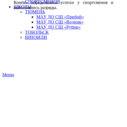
СПОРТСМЕНОВ
Конёк» определялись успехи у спортсменов и
ШКОЛЫ
выполнялись разряды.
ТЮМЕНЬ
МАУ ДО СШ «Прибой»
МАУ ДО СШ «Водник»
МАУ ДО СШ «Рубин»
ТОБОЛЬСК
ВИНЗИЛИ
Меню