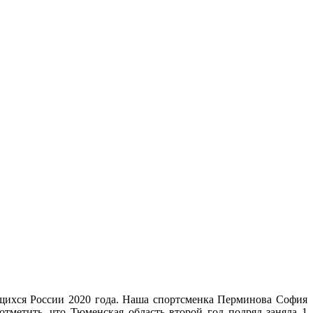
щихся России 2020 года. Наша спортсменка Перминова София
отметить, что Тюменская область второй год подряд заняла 1