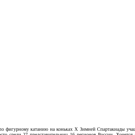
 по фигурному катанию на коньках X Зимней Спартакиады уча
есто среди 27 представительниц 16 регионов России. Хочется 