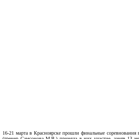
16-21 марта в Красноярске прошли финальные соревнования
(тренер Самсонова М.В.) приняла в них участие, заняв 13 м