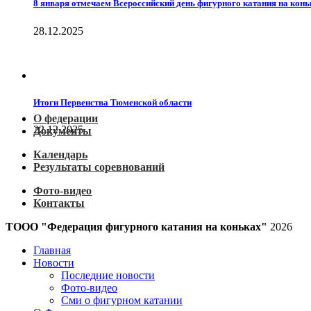
8 января отмечаем Всероссийский день фигурного катания на конь
28.12.2025
Итоги Первенства Тюменской области
О федерации
22.12.2025
Документы
Календарь
Результаты соревнований
Фото-видео
Контакты
ТООО "Федерация фигурного катания на коньках"
2026
Главная
Новости
Последние новости
Фото-видео
Сми о фигурном катании