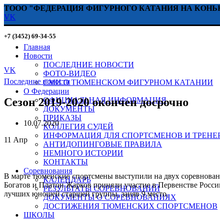
ТООО "ФЕДЕРАЦИЯ ФИГУРНОГО КАТАНИЯ НА КОНЬ
VK
+7 (3452) 69-34-55
Главная
Новости
ПОСЛЕДНИЕ НОВОСТИ
VK
ФОТО-ВИДЕО
Последние новости
СМИ О ТЮМЕНСКОМ ФИГУРНОМ КАТАНИИ
О Федерации
Сезон 2019-2020 окончен досрочно
ОФИЦИАЛЬНАЯ ИНФОРМАЦИЯ
ДОКУМЕНТЫ
ПРИКАЗЫ
10.07.2020
КОЛЛЕГИЯ СУДЕЙ
ИНФОРМАЦИЯ ДЛЯ СПОРТСМЕНОВ И ТРЕНЕ
11
Апр
АНТИДОПИНГОВЫЕ ПРАВИЛА
НЕМНОГО ИСТОРИИ
КОНТАКТЫ
Соревнования
В марте тюменские спортсмены выступили на двух соревнован
КАЛЕНДАРЬ
Богатов и Платон Жарков приняли участие в Первенстве России
РЕЗУЛЬТАТЫ СОРЕВНОВАНИЙ
лучших юношей старшей группы, заняв 9 место.
ДОКУМЕНТЫ О СОРЕВНОВАНИЯХ
ДОСТИЖЕНИЯ ТЮМЕНСКИХ СПОРТСМЕНОВ
ШКОЛЫ