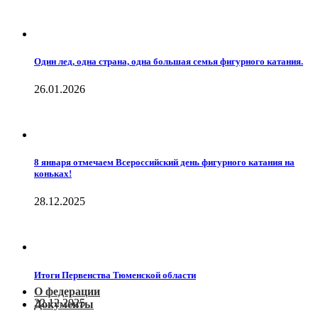
Один лед, одна страна, одна большая семья фигурного катания.
26.01.2026
8 января отмечаем Всероссийский день фигурного катания на
коньках!
28.12.2025
Итоги Первенства Тюменской области
О федерации
22.12.2025
Документы