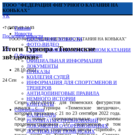
ТООО "ФЕДЕРАЦИЯ ФИГУРНОГО КАТАНИЯ НА
КОНЬКАХ"
VK
+7 (3452) 69-34-55
Главная
Новости
Последние новости
ПОСЛЕДНИЕ НОВОСТИ
ТООО "ФЕДЕРАЦИЯ ФИГУРНОГО КАТАНИЯ НА КОНЬКАХ"
ФОТО-ВИДЕО
Итоги Турнира «Тюменские
VK
СМИ О ТЮМЕНСКОМ ФИГУРНОМ КАТАНИИ
О Федерации
звездочки»
ОФИЦИАЛЬНАЯ ИНФОРМАЦИЯ
ДОКУМЕНТЫ
28.10.2022
ПРИКАЗЫ
КОЛЛЕГИЯ СУДЕЙ
24
Сен
ИНФОРМАЦИЯ ДЛЯ СПОРТСМЕНОВ И
ТРЕНЕРОВ
АНТИДОПИНГОВЫЕ ПРАВИЛА
НЕМНОГО ИСТОРИИ
Сезон 2022-2023гг. для тюменских фигуристов
КОНТАКТЫ
начался с Турнира «Тюменские звездочки»,
Соревнования
который проходил с 21 по 23 сентября 2022 года.
КАЛЕНДАРЬ
Свои новые соревновательные программы
РЕЗУЛЬТАТЫ СОРЕВНОВАНИЙ
продемонстрировали 137 спортсменов, в том
ДОКУМЕНТЫ О СОРЕВНОВАНИЯХ
числе учащиеся спортивной школы «Прибой», а
ДОСТИЖЕНИЯ ТЮМЕНСКИХ
также гости из Кургана, Тобольска, Сургута,