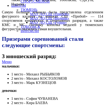
СПОРТСМЕНОВ
Надыма.
ШКОЛЫ
ТЮМЕНЬ
Самую большая команда была представлена отделением
МАУ ДО СШ «Прибой»
фигурного катания на коньках СШ «Прибой» — 114
МАУ ДО СШ «Водник»
спортсменов юношеских и спортивных разрядов, а также
МАУ ДО СШ «Рубин»
КМС и МС. Поэтому копилка медалей у тюменских
ТОБОЛЬСК
фигуристов оказалась самая внушительная.
ВИНЗИЛИ
Призерами соревнований стали
следующие спортсмены:
3 юношеский разряд:
Меню
мальчики:
1 место - Михаил РЫБЬЯКОВ
2 место - Михаил КОСТОЛОМОВ
3 место - Марк КУЗНЕЦОВ
девочки:
1 место - София ЧУВАНЕВА
2 место - Кира БАЕВА