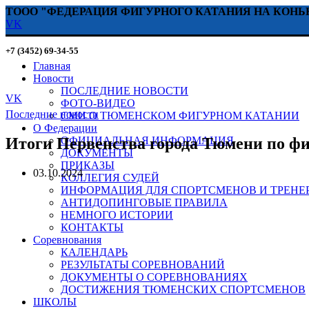
ТООО "ФЕДЕРАЦИЯ ФИГУРНОГО КАТАНИЯ НА КОНЬ
VK
+7 (3452) 69-34-55
Главная
Новости
ПОСЛЕДНИЕ НОВОСТИ
VK
ФОТО-ВИДЕО
Последние новости
СМИ О ТЮМЕНСКОМ ФИГУРНОМ КАТАНИИ
О Федерации
Итоги Первенства города Тюмени по ф
ОФИЦИАЛЬНАЯ ИНФОРМАЦИЯ
ДОКУМЕНТЫ
ПРИКАЗЫ
03.10.2024
КОЛЛЕГИЯ СУДЕЙ
ИНФОРМАЦИЯ ДЛЯ СПОРТСМЕНОВ И ТРЕНЕ
АНТИДОПИНГОВЫЕ ПРАВИЛА
НЕМНОГО ИСТОРИИ
КОНТАКТЫ
Соревнования
КАЛЕНДАРЬ
РЕЗУЛЬТАТЫ СОРЕВНОВАНИЙ
ДОКУМЕНТЫ О СОРЕВНОВАНИЯХ
ДОСТИЖЕНИЯ ТЮМЕНСКИХ СПОРТСМЕНОВ
ШКОЛЫ