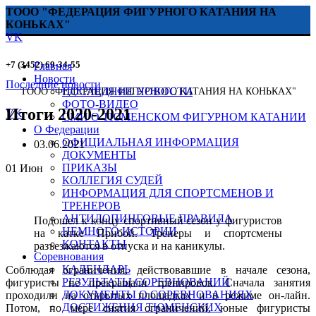
ТООО "ФЕДЕРАЦИЯ ФИГУРНОГО КАТАНИЯ НА
КОНЬКАХ"
VK
+7 (3452) 69-34-55
Главная
Новости
Последние новости
ПОСЛЕДНИЕ НОВОСТИ
ТООО "ФЕДЕРАЦИЯ ФИГУРНОГО КАТАНИЯ НА КОНЬКАХ"
ФОТО-ВИДЕО
Итоги 2020-2021
VK
СМИ О ТЮМЕНСКОМ ФИГУРНОМ КАТАНИИ
О Федерации
ОФИЦИАЛЬНАЯ ИНФОРМАЦИЯ
03.06.2021
ДОКУМЕНТЫ
ПРИКАЗЫ
01
Июн
КОЛЛЕГИЯ СУДЕЙ
ИНФОРМАЦИЯ ДЛЯ СПОРТСМЕНОВ И
ТРЕНЕРОВ
АНТИДОПИНГОВЫЕ ПРАВИЛА
Подошел к концу спортивный сезон у фигуристов
НЕМНОГО ИСТОРИИ
на катке Прибой. Тренеры и спортсмены
КОНТАКТЫ
разъезжаются в отпуска и на каникулы.
Соревнования
КАЛЕНДАРЬ
Соблюдая ограничения, действовавшие в начале сезона,
РЕЗУЛЬТАТЫ СОРЕВНОВАНИЙ
фигуристы не прекращали тренировок. Сначала занятия
ДОКУМЕНТЫ О СОРЕВНОВАНИЯХ
проходили на открытых площадках и в режиме он-лайн.
ДОСТИЖЕНИЯ ТЮМЕНСКИХ
Потом, по мере снятия ограничений, юные фигуристы