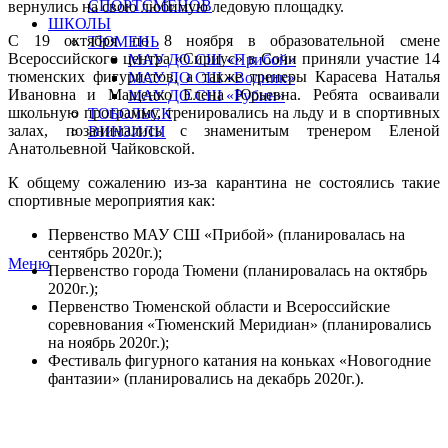
СПОРТСМЕНОВ
вернулись на свою любимую ледовую площадку.
ШКОЛЫ
С 19 октября по 8 ноября в образовательной смене
ТЮМЕНЬ
Всероссийского центра «Сириус» в Сочи приняли участие 14
МАУ ДО СШ «Прибой»
тюменских фигуристов, а также тренеры Карасева Наталья
МАУ ДО СШ «Водник»
Ивановна и Мащенко Елена Юрьевна. Ребята осваивали
МАУ ДО СШ «Рубин»
школьную программу, тренировались на льду и в спортивных
ТОБОЛЬСК
залах, позанимались с знаменитым тренером Еленой
ВИНЗИЛИ
Анатольевной Чайковской.
К общему сожалению из-за карантина не состоялись такие
спортивные мероприятия как:
Первенство МАУ СШ «Прибой» (планировалась на
сентябрь 2020г.);
Меню
Первенство города Тюмени (планировалась на октябрь
2020г.);
Первенство Тюменской области и Всероссийские
соревнования «Тюменский Меридиан» (планировались
на ноябрь 2020г.);
Фестиваль фигурного катания на коньках «Новогодние
фантазии» (планировались на декабрь 2020г.).