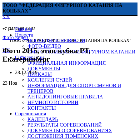
ТООО "ФЕДЕРАЦИЯ ФИГУРНОГО КАТАНИЯ НА
КОНЬКАХ"
VK
+7 (3452) 69-34-55
Главная
Новости
Фото-видео
ПОСЛЕДНИЕ НОВОСТИ
ТООО "ФЕДЕРАЦИЯ ФИГУРНОГО КАТАНИЯ НА КОНЬКАХ"
ФОТО-ВИДЕО
Фото 2015, этап кубка РТ,
VK
СМИ О ТЮМЕНСКОМ ФИГУРНОМ КАТАНИИ
О Федерации
Екатеринбург
ОФИЦИАЛЬНАЯ ИНФОРМАЦИЯ
ДОКУМЕНТЫ
28.12.2019
ПРИКАЗЫ
КОЛЛЕГИЯ СУДЕЙ
23
Ноя
ИНФОРМАЦИЯ ДЛЯ СПОРТСМЕНОВ И
ТРЕНЕРОВ
АНТИДОПИНГОВЫЕ ПРАВИЛА
НЕМНОГО ИСТОРИИ
КОНТАКТЫ
Соревнования
КАЛЕНДАРЬ
РЕЗУЛЬТАТЫ СОРЕВНОВАНИЙ
ДОКУМЕНТЫ О СОРЕВНОВАНИЯХ
ДОСТИЖЕНИЯ ТЮМЕНСКИХ