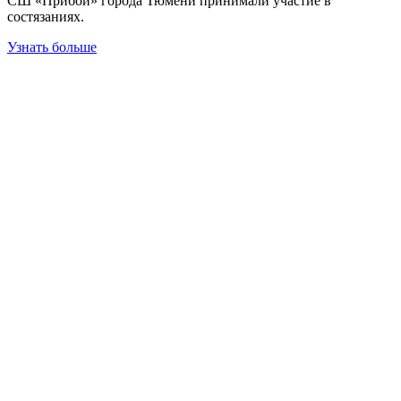
СШ «Прибой» города Тюмени принимали участие в
состязаниях.
Узнать больше