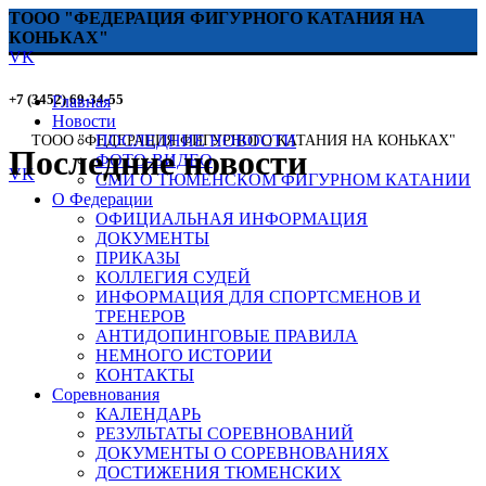
ТООО "ФЕДЕРАЦИЯ ФИГУРНОГО КАТАНИЯ НА
КОНЬКАХ"
VK
+7 (3452) 69-34-55
Главная
Новости
ПОСЛЕДНИЕ НОВОСТИ
ТООО "ФЕДЕРАЦИЯ ФИГУРНОГО КАТАНИЯ НА КОНЬКАХ"
Последние новости
ФОТО-ВИДЕО
VK
СМИ О ТЮМЕНСКОМ ФИГУРНОМ КАТАНИИ
О Федерации
ОФИЦИАЛЬНАЯ ИНФОРМАЦИЯ
ДОКУМЕНТЫ
ПРИКАЗЫ
КОЛЛЕГИЯ СУДЕЙ
ИНФОРМАЦИЯ ДЛЯ СПОРТСМЕНОВ И
ТРЕНЕРОВ
АНТИДОПИНГОВЫЕ ПРАВИЛА
НЕМНОГО ИСТОРИИ
КОНТАКТЫ
Соревнования
КАЛЕНДАРЬ
РЕЗУЛЬТАТЫ СОРЕВНОВАНИЙ
ДОКУМЕНТЫ О СОРЕВНОВАНИЯХ
ДОСТИЖЕНИЯ ТЮМЕНСКИХ